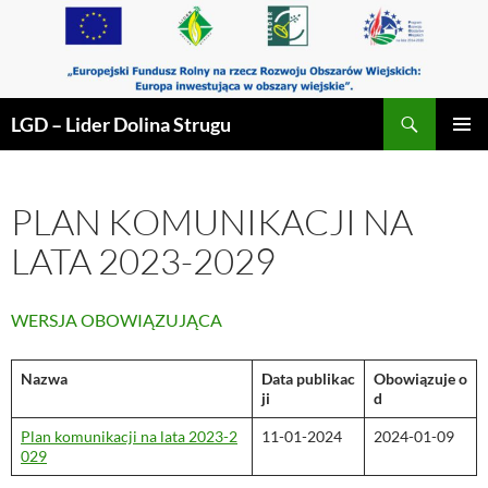
Przejdź
do
treści
Szukaj
LGD – Lider Dolina Strugu
MENU
GŁÓWN
PLAN KOMUNIKACJI NA
LATA 2023-2029
WERSJA OBOWIĄZUJĄCA
Nazwa
Data publikac
Obowiązuje o
ji
d
Plan komunikacji na lata 2023-2
11-01-2024
2024-01-09
029