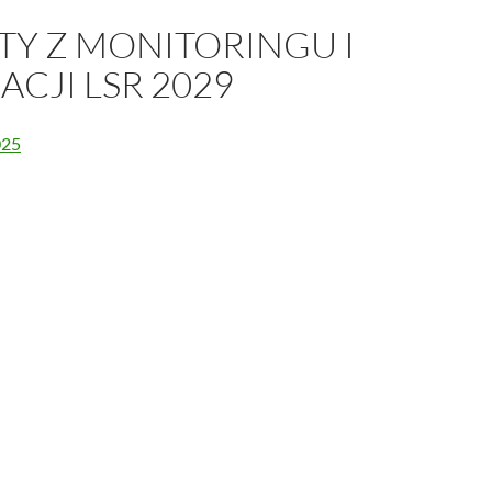
TY Z MONITORINGU I
CJI LSR 2029
025