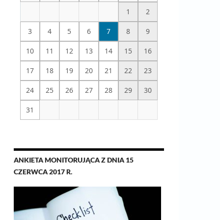
1
2
3
4
5
6
7
8
9
10
11
12
13
14
15
16
17
18
19
20
21
22
23
24
25
26
27
28
29
30
31
ANKIETA MONITORUJĄCA Z DNIA 15
CZERWCA 2017 R.