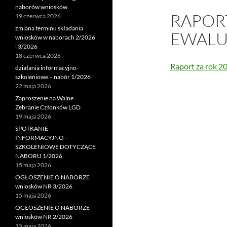
naborów wniosków
RAPOR
19 czerwca 2026
zmiana terminu składania
EWALUA
wniosków w naborach 2/2026
i 3/2026
18 czerwca 2026
Raport za rok 2
działania informacyjno-
szkoleniowe – nabór 1/2026
22 maja 2026
Zaproszenie na Walne
Zebranie Członków LGD
19 maja 2026
SPOTKANIE
INFORMACYJNO –
SZKOLENIOWE DOTYCZĄCE
NABORU 1/2026
15 maja 2026
OGŁOSZENIE O NABORZE
wniosków NR 3/2026
15 maja 2026
OGŁOSZENIE O NABORZE
wniosków NR 2/2026
15 maja 2026