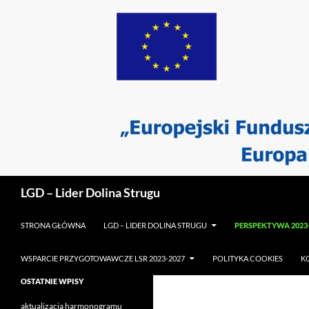
Przejdź
do
treści
Szukaj
LGD – Lider Dolina Strugu
STRONA GŁÓWNA
LGD – LIDER DOLINA STRUGU
PERSPEKTYWA 2023
WSPARCIE PRZYGOTOWAWCZE LSR 2023-2027
POLITYKA COOKIES
K
OSTATNIE WPISY
aktualizacja harmonogramu