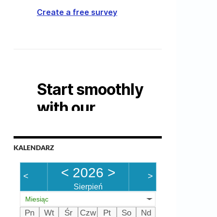
KALENDARZ
<
2026
>
<
>
Sierpień
Miesiąc
Pn
Wt
Śr
Czw
Pt
So
Nd