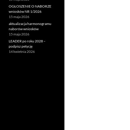
OGŁOSZENIE O NABORZE
wniosków NR 1/2026
15 maja 2026
aktualizacja harmonogramu
naborów wniosków
15 maja 2026
LEADER po roku 2028 –
podpisz petycję
14 kwietnia 2026