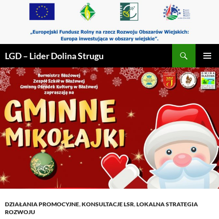
Przejdź
do
treści
Szukaj
LGD – Lider Dolina Strugu
MENU
GŁÓWN
DZIAŁANIA PROMOCYJNE
,
KONSULTACJE LSR
,
LOKALNA STRATEGIA
ROZWOJU