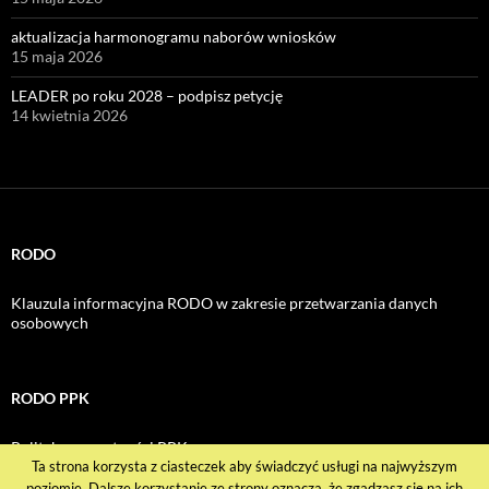
aktualizacja harmonogramu naborów wniosków
15 maja 2026
LEADER po roku 2028 – podpisz petycję
14 kwietnia 2026
RODO
Klauzula informacyjna RODO w zakresie przetwarzania danych
osobowych
RODO PPK
Polityka prywatności PPK
Ta strona korzysta z ciasteczek aby świadczyć usługi na najwyższym
poziomie. Dalsze korzystanie ze strony oznacza, że zgadzasz się na ich