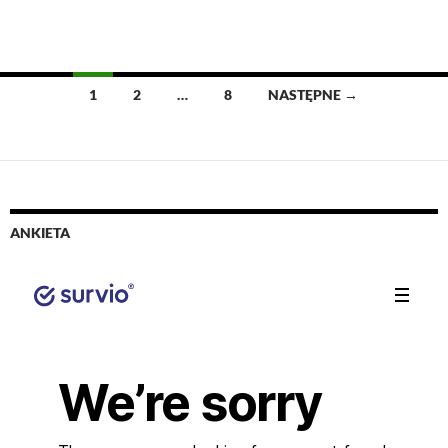
1
2
…
8
NASTĘPNE →
Nawigacja
po
wpisach
ANKIETA