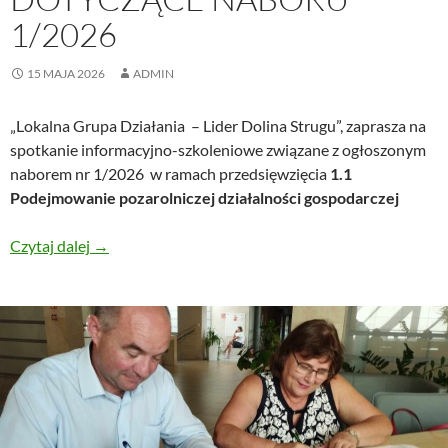
1/2026
15 MAJA 2026
ADMIN
„Lokalna Grupa Działania – Lider Dolina Strugu”, zaprasza na
spotkanie informacyjno-szkoleniowe związane z ogłoszonym
naborem nr 1/2026 w ramach przedsięwzięcia
1.1
Podejmowanie pozarolniczej działalności gospodarczej
Czytaj dalej
SPOTKANIE INFORMACYJNO – SZKOLENIOWE 
→