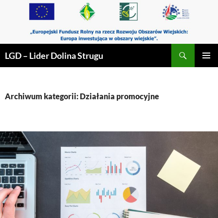
Przejdź
do
treści
Szukaj
LGD – Lider Dolina Strugu
MENU
GŁÓWN
Archiwum kategorii: Działania promocyjne