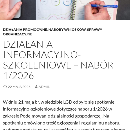
DZIAŁANIA PROMOCYJNE
,
NABORY WNIOSKÓW
,
SPRAWY
ORGANIZACYJNE
DZIAŁANIA
INFORMACYJNO-
SZKOLENIOWE – NABÓR
1/2026
22 MAJA 2026
ADMIN
W dniu 21 maja br. w siedzibie LGD odbyło się spotkanie
informacyjno-szkoleniowe dotyczące naboru 1/2026 w
zakresie Podejmowanie działalności gospodarczej. Na
spotkaniu omówiono treść ogłoszenia i regulaminu naboru,
wytyczne podstawowe i szczegółowe, zasady tworzenia konta,