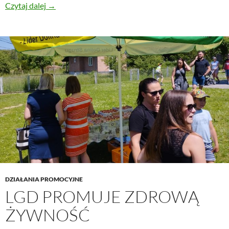
Czytaj dalej
Umowy na 2 projekty grantowe podpisane!
→
DZIAŁANIA PROMOCYJNE
LGD PROMUJE ZDROWĄ
ŻYWNOŚĆ