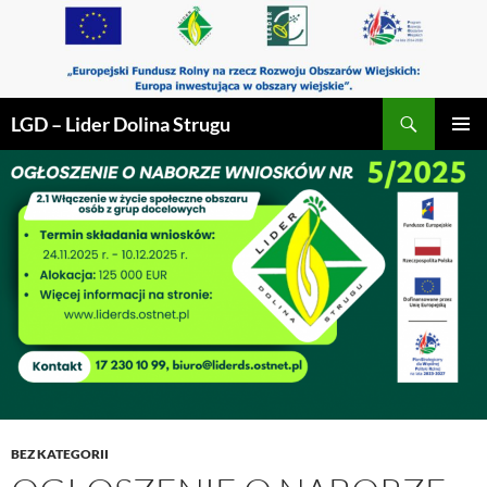
Przejdź
do
treści
Szukaj
LGD – Lider Dolina Strugu
MENU
GŁÓWN
BEZ KATEGORII