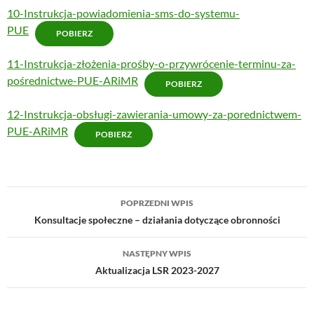
10-Instrukcja-powiadomienia-sms-do-systemu-
PUE
POBIERZ
11-Instrukcja-złożenia-prośby-o-przywrócenie-terminu-za-
pośrednictwe-PUE-ARiMR
POBIERZ
12-Instrukcja-obsługi-zawierania-umowy-za-porednictwem-
PUE-ARiMR
POBIERZ
POPRZEDNI WPIS
Nawigacja
Konsultacje społeczne – działania dotyczące obronności
wpisu
NASTĘPNY WPIS
Aktualizacja LSR 2023-2027