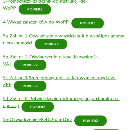
3-Pomocniczy-załącznik-do-instrukcji-do-
WoPP
POBIERZ
4-Wykaz-załączników-do-WoPP
POBIERZ
5a-Zał.-nr-1-Oświadczenie-właściciela-lub-współposiadacza-
nieruchomości
POBIERZ
5b-Zał.-nr-2-Oświadczenie-o-kwalifikowalności-
VAT
POBIERZ
5c-Zał.-nr-3-Szczegółowy-opis-zadań-wymienionych-w-
ZRF
POBIERZ
5d-Zał.-nr-8-Potwierdzenie-niekomerycjnego-charakteru-
operacji
POBIERZ
5e-Oświadczenie-RODO-dla-LGD
POBIERZ