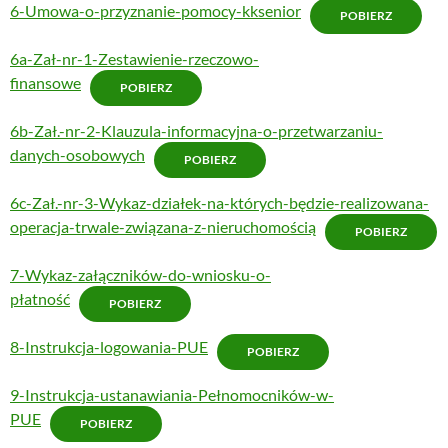
6-Umowa-o-przyznanie-pomocy-kksenior
POBIERZ
6a-Zał-nr-1-Zestawienie-rzeczowo-
finansowe
POBIERZ
6b-Zał.-nr-2-Klauzula-informacyjna-o-przetwarzaniu-
danych-osobowych
POBIERZ
6c-Zał.-nr-3-Wykaz-działek-na-których-będzie-realizowana-
operacja-trwale-związana-z-nieruchomością
POBIERZ
7-Wykaz-załączników-do-wniosku-o-
płatność
POBIERZ
8-Instrukcja-logowania-PUE
POBIERZ
9-Instrukcja-ustanawiania-Pełnomocników-w-
PUE
POBIERZ